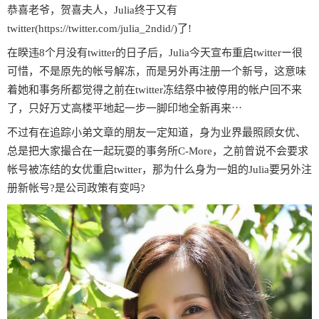
恭喜老爷，贺喜夫人，Julia终于又有
twitter(https://twitter.com/julia_2ndid/)了!
在睽违8个月没有twitter的日子后，Julia今天宣布重启twitterー很
可惜，不是原先的帐号解冻，而是另外再注册一个新号，这意味
着她和事务所都觉得之前在twitter冻结祭中被停用的帐户回不来
了，只好万丈高楼平地起一步一脚印地全新再来⋯
不过有在追踪小弟文章的朋友一定知道，身为业界最照顾女优、
总是把大家撮合在一起玩耍的事务所C-More，之前曾说不会要求
帐号被冻结的女优重启twitter，那为什么身为一姐的Julia要另外注
册新帐号?是公司政策有变吗?