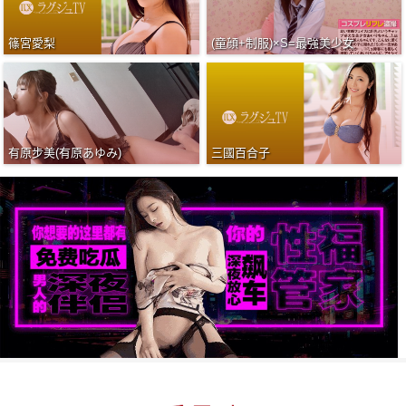
篠宮愛梨
(童顔+制服)×S=最強美少女
有原步美(有原あゆみ)
三國百合子