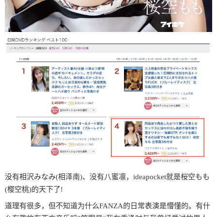
没有相沢みなみ(相泽南)、没有八蜜凛，ideapocket就是桜空もも
(樱空桃)的天下了!
道理有很多，但不知道为什么FANZA的日常表演是懵懂的。有什