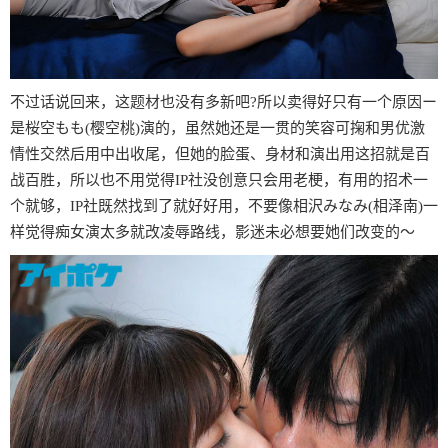
不过话说回来，这题材也没有多新吧?所以卖得好只有一个原因ー
是桜空もも(樱空桃)演的，虽然她还是一贯的笑容可掬和男优激
情性交然后用中出收尾，但她的脸蛋、身材和演出用这招就是百
战百胜，所以也不用觉得IP社没创意只会用老梗，有用的招术一
个就够，IP社既然找到了就好好用，不要像相沢みなみ(相泽南)一
样觉得痴女演太多就改凌辱路线，影迷未必想要她们改变的〜