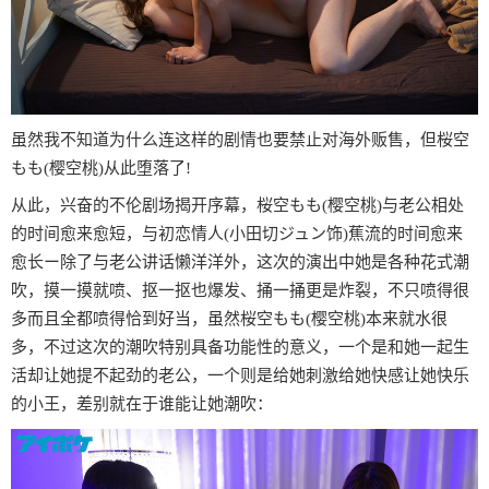
虽然我不知道为什么连这样的剧情也要禁止对海外贩售，但桜空
もも(樱空桃)从此堕落了!
从此，兴奋的不伦剧场揭开序幕，桜空もも(樱空桃)与老公相处
的时间愈来愈短，与初恋情人(小田切ジュン饰)蕉流的时间愈来
愈长ー除了与老公讲话懒洋洋外，这次的演出中她是各种花式潮
吹，摸一摸就喷、抠一抠也爆发、捅一捅更是炸裂，不只喷得很
多而且全都喷得恰到好当，虽然桜空もも(樱空桃)本来就水很
多，不过这次的潮吹特别具备功能性的意义，一个是和她一起生
活却让她提不起劲的老公，一个则是给她刺激给她快感让她快乐
的小王，差别就在于谁能让她潮吹：