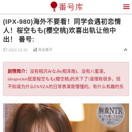

(IPX-980)海外不要看！同学会遇初恋情
人！桜空もも(樱空桃)欢喜出轨让他中
出！ 番号:


极品番号

2022-12-15
剧情简介：
没有相沢みなみ(相泽南)、没有八蜜凛，
ideapocket就是桜空もも(樱空桃)的天下了!道理有很多，但
不知道为什么FANZA的日常表演是懵懂的。有什么有趣的东