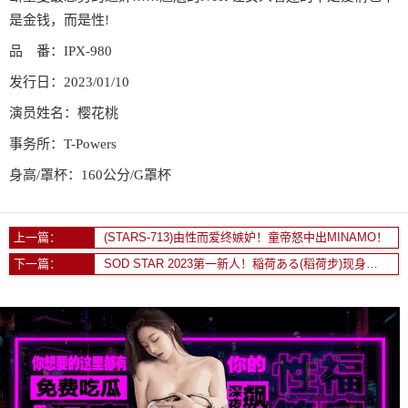
是金钱，而是性!
品 番：IPX-980
发行日：2023/01/10
演员姓名：樱花桃
事务所：T-Powers
身高/罩杯：160公分/G罩杯
上一篇：
(STARS-713)由性而爱终嫉妒！童帝怒中出MINAMO！
下一篇：
SOD STAR 2023第一新人！稲荷ある(稻荷步)现身不现面！