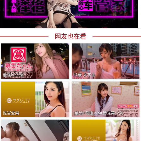
网友也在看
最強SSS級
21歳 大学生
篠宮愛梨
(童顔+制服)×S=最強美少女