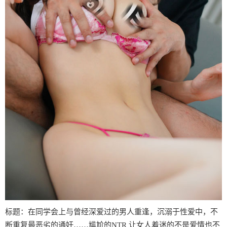
标题：在同学会上与曾经深爱过的男人重逢，沉溺于性爱中，不
断重复最恶劣的通奸……尴尬的NTR 让女人着迷的不是爱情也不