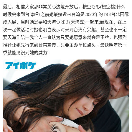
最后，相信大家都非常关心边境开放后，桜空もも(樱空桃)什么
时候会来到台湾吧?之前她最接近来台湾是2020年的TRE台北国际
成人展，当时她是要和天海つばさ(天海翼)一起来;而现在，在上
次一起做活动时她也明白表示对来到台湾有兴趣，甚至也不一定
要天海作陪ー我个人一直认为只要她愿意来就会是王牌，也强烈
推荐让她先行来到台湾宣传，只要主办单位点头，最快明年第一
季就能见识到她的威力!