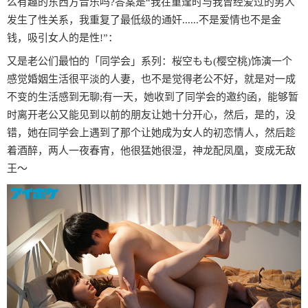
么有趣的东西方音乐吗?答案是“我在重逢时与我曾经爱过的男人
发生了性关系，我重复了最低级的通奸......不是爱情也不是金
钱，吸引女人的是性!”：
又是老公们最怕的「同学会」系列：桜空もも(樱空桃)饰演一个
感觉婚姻生活很平淡的人妻，也不是觉得老公不好，就是对一成
不变的生活感到无聊;有一天，她收到了同学会的邀约函，能够暂
时离开老公又能见到以前的朋友让她十分开心，然后，是的，没
错，她在同学会上遇到了那个让她成为女人的初恋情人，然后趁
着酒醉，两人一夜春宵，他很猛她很湿，神龙配凤凰，变成无敌
王〜