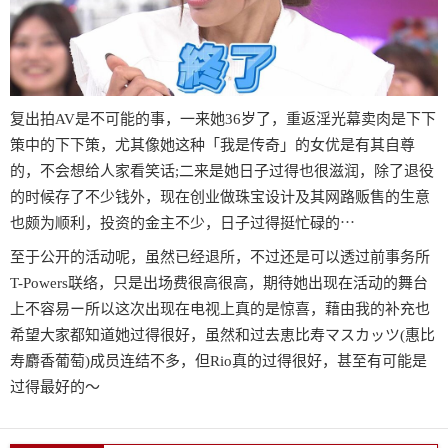
复出拍AV是不可能的事，一来她36岁了，重返淫光幕卖肉是下下
策中的下下策，尤其像她这种「我是传奇」的女优是有其自尊
的，不会想给人家看笑话;二来是她日子过得也很滋润，除了退役
的时候存了不少钱外，现在创业做珠宝设计及其网路贩售的生意
也颇为顺利，投资的金主不少，日子过得挺忙碌的⋯
至于公开的活动呢，虽然已经退所，不过还是可以透过前事务所
T-Powers联络，只是出场费很高很高，期待她出现在活动的舞台
上不容易ー所以这次出现在电视上真的是惊喜，藉由我的补充也
希望大家都知道她过得很好，虽然和过去恵比寿マスカッツ(惠比
寿麝香葡萄)成员连结不多，但Rio真的过得很好，甚至有可能是
过得最好的～