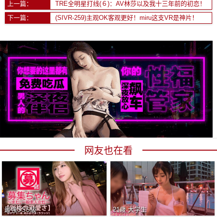
上一篇：
TRE全明星打线(６)：AV林莎以及我十三年前的初恋！
下一篇：
(SIVR-259)主观OK客观更好！miru这支VR是神片！
网友也在看
最強SSS級
21歳 大学生