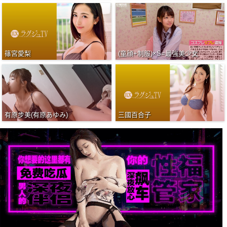
篠宮愛梨
(童顔+制服)×S=最強美少女
有原步美(有原あゆみ)
三國百合子