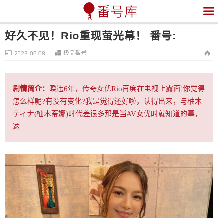

好久不见！Rio重现萤光幕！ 番号:


极品番号

2023-05-08
剧情简介：
睽违6年，传奇女优Rio再度在电视上露面!你觉得
怎么样呢?有没有变化?我是觉得还好啦，认得出来，与柚木
ティナ(柚木蒂娜)时代差很多那是当AV女优时就知道的事，
这