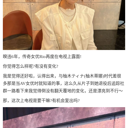
睽违6年，传奇女优Rio再度在电视上露面!
你觉得怎么样呢?有没有变化?
我是觉得还好啦，认得出来，与柚木ティナ(柚木蒂娜)时代差很
多那是当AV女优时就知道的事，这么久从片子到她退役后追踪社
群一路看下来我觉得倒没有翻天覆地的变化，还是漂亮到不行〜
那，这次上电视是要干嘛?有机会复出吗?