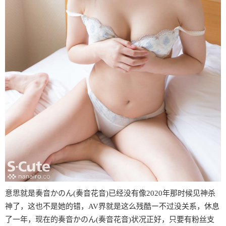
意思就是奏音かのん(奏音花音)已经没有像2020年那时候见神杀
神了，这也不是她的错，AV界就是这么残酷ー不过没关系，休息
了一年，现在的奏音かのん(奏音花音)状况正好，只要有粉丝支