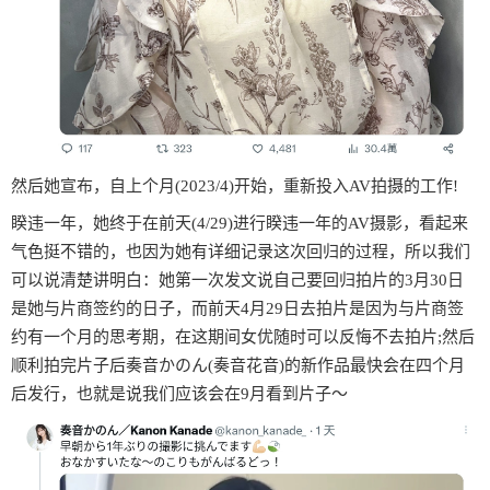
然后她宣布，自上个月(2023/4)开始，重新投入AV拍摄的工作!
睽违一年，她终于在前天(4/29)进行睽违一年的AV摄影，看起来
气色挺不错的，也因为她有详细记录这次回归的过程，所以我们
可以说清楚讲明白：她第一次发文说自己要回归拍片的3月30日
是她与片商签约的日子，而前天4月29日去拍片是因为与片商签
约有一个月的思考期，在这期间女优随时可以反悔不去拍片;然后
顺利拍完片子后奏音かのん(奏音花音)的新作品最快会在四个月
后发行，也就是说我们应该会在9月看到片子〜