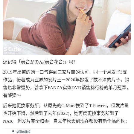
还记得「奏音かのん(奏音花音)」吗?
2019年出道的她一口气得到三家片商的认可，同一个月发了3支
作品，接著成为业界的发片王ー2020年她发了数不清的片子，销
售也非常强势，曾拿下FANZA实体DVD销售排行榜的单月冠军，
有够猛〜
后来她更换事务所，从原先的C-More换到了T-Powers，但发片量
也开始下滑，然后到了去年(2022)，她再度更换事务所到了
NAX，但发片完全归零，自去年秋天到现在都没有新作品问世：