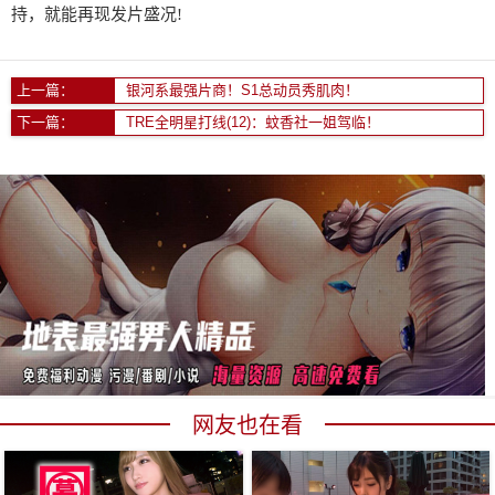
持，就能再现发片盛况!
上一篇：
银河系最强片商！S1总动员秀肌肉！
下一篇：
TRE全明星打线(12)：蚊香社一姐驾临！
网友也在看