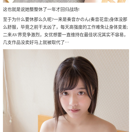
这也就是说她整整休了一年才回归战场!
至于为什么要休那么久呢?一来是奏音かのん(奏音花音)身体没那
么舒服，毕竟之前干太凶了，每天高强度的工作难免让身体变差;
二来AV界竞争激烈，女优想要一直维持在最佳状况其实不容易，
几支作品没卖好马上就被取代了⋯