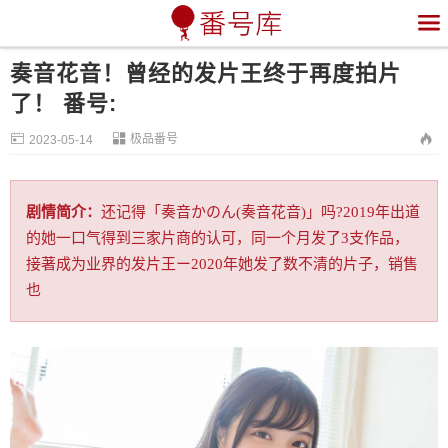

奏音花音！曾经的发片王终于再度拍片
了！ 番号:


极品番号

2023-05-14
剧情简介：
还记得「奏音かのん(奏音花音)」吗?2019年出道
的她一口气得到三家片商的认可，同一个月发了3支作品，
接著成为业界的发片王ー2020年她发了数不清的片子，销售
也