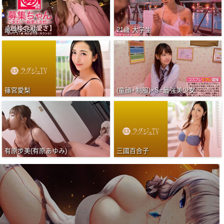
最強SSS級
21歳 大学生
篠宮愛梨
(童顔+制服)×S=最強美少女
有原步美(有原あゆみ)
三國百合子