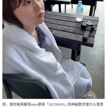
好，是时候来解答miru那串「20230620」的神秘数字是什么意思