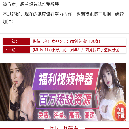
被肯定，想着想着就难受想哭⋯
不过还好，现在的她应该在努力振作，也期待她擦干眼泪，继续
加油!
上一篇：
期待已久！女神ジュン(女神纯)终于现身！
下一篇：
(MIDV-417)小野六花三周年！片商竟找来了这位男优和她干！
网友也在看