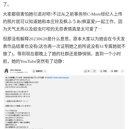
了。
大家都很害怕她引退对吧?不过从之前事务所C-More经纪人上传
的照片就可以知道她和本庄铃及枫ふうあ(枫富爱)一起工作，因
为天气太热以及蚊虫叮咬的无奈表情真是太可爱了⋯
但那没有解释20230620是什么意思，原本大家以为她会在今天发
表作品结果也没有(这也再一次证明她之前所说没有S1专属她就不
做了)，等到现在都晚上了她的社群还是静悄悄，直到一个小时
前，她的YouTube突然有了动静：