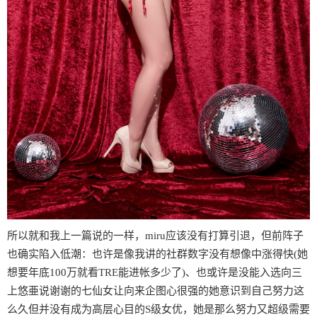
所以就和我上一篇说的一样，miru应该没有打算引退，但前阵子
也确实陷入低潮：也许是像我讲的社群数字没有想像中涨得快(她
想要年底100万就看TRE能进帐多少了)、也或许是没能入选向三
上悠亜说谢谢的七仙女让向来企图心很强的她意识到自己努力这
么久但并没有成为高层心目的S级女优，她是那么努力又超级需要