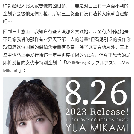
帅哥经纪人比大家想像的凶很多，只要是对三上有一点点不利的
企划都会被他无情打枪，所以三上悠亜有没有嗑药大家就自己想
吧⋯
回到三上悠亜，我知道有些人没那么喜欢她，甚至有点怀疑她是
不是像我讲的那样有业界天下第一人的分量?但看她引退的操作你
就知道这位国民的偶像含金量有多高ー除了这支春药片外，三上
悠亜也马上要发行睽违一年半再度拍摄的VR片，但真正恐怖的是
即将发售的女优卡特别企划「「Mellifluus(メリフルアス)」 -Yua
Mikami-」：