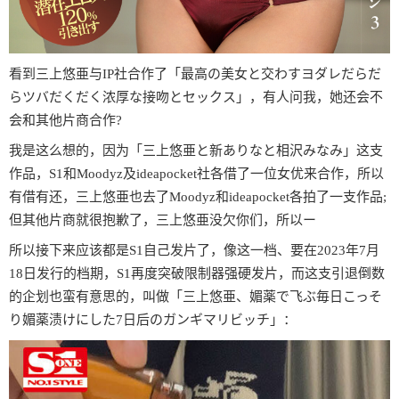
看到三上悠亜与IP社合作了「最高の美女と交わすヨダレだらだ
らツバだくだく浓厚な接吻とセックス」，有人问我，她还会不
会和其他片商合作?
我是这么想的，因为「三上悠亜と新ありなと相沢みなみ」这支
作品，S1和Moodyz及ideapocket社各借了一位女优来合作，所以
有借有还，三上悠亜也去了Moodyz和ideapocket各拍了一支作品;
但其他片商就很抱歉了，三上悠亜没欠你们，所以ー
所以接下来应该都是S1自己发片了，像这一档、要在2023年7月
18日发行的档期，S1再度突破限制器强硬发片，而这支引退倒数
的企划也蛮有意思的，叫做「三上悠亜、媚薬で飞ぶ毎日こっそ
り媚薬渍けにした7日后のガンギマリビッチ」：