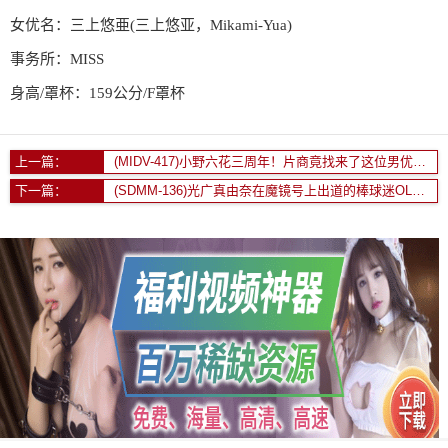
女优名：三上悠亜(三上悠亚，Mikami-Yua)
事务所：MISS
身高/罩杯：159公分/F罩杯
上一篇：
(MIDV-417)小野六花三周年！片商竟找来了这位男优和她干！
下一篇：
(SDMM-136)光广真由奈在魔镜号上出道的棒球迷OL竟然有无码黑历史！