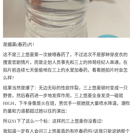
是媚薬(春药)片!
这不是三上悠亜第一次被喂春药了，不过这次不是那种穿皮衣的
捜查官剧情片，而是企划人员事先和三上的帅哥经纪人串通，在
拍片前连续七天偷偷地在三上的水里加春药，看看她拍片时会怎
么样?
结果当然是爆了：无边无际的性欲炸裂，三上悠亜顿时变成一只
野兽，然后春药进一步地发挥作用，三上悠亜全身发烫一碰就
HIGH，下半身像是火在烧，男优手一抠她就大量喷水降温，潮吹
的量和力道都超过她以往的演出：
所以S1下了这么一个标：这样的三上悠亜你没看过!
我知道一定有人会问三上悠亜真的有吃春药吗?这我只能说她那个