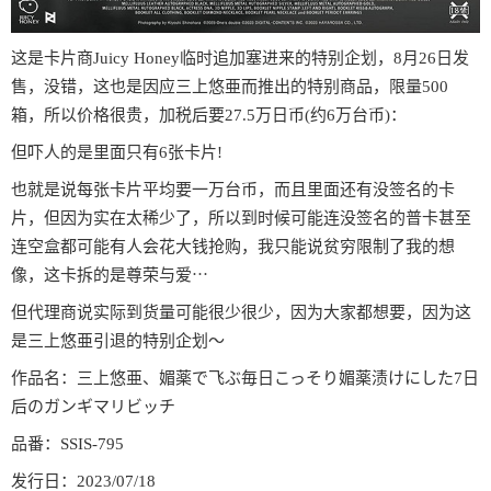
这是卡片商Juicy Honey临时追加塞进来的特别企划，8月26日发
售，没错，这也是因应三上悠亜而推出的特别商品，限量500
箱，所以价格很贵，加税后要27.5万日币(约6万台币)：
但吓人的是里面只有6张卡片!
也就是说每张卡片平均要一万台币，而且里面还有没签名的卡
片，但因为实在太稀少了，所以到时候可能连没签名的普卡甚至
连空盒都可能有人会花大钱抢购，我只能说贫穷限制了我的想
像，这卡拆的是尊荣与爱⋯
但代理商说实际到货量可能很少很少，因为大家都想要，因为这
是三上悠亜引退的特别企划〜
作品名：三上悠亜、媚薬で飞ぶ毎日こっそり媚薬渍けにした7日
后のガンギマリビッチ
品番：SSIS-795
发行日：2023/07/18