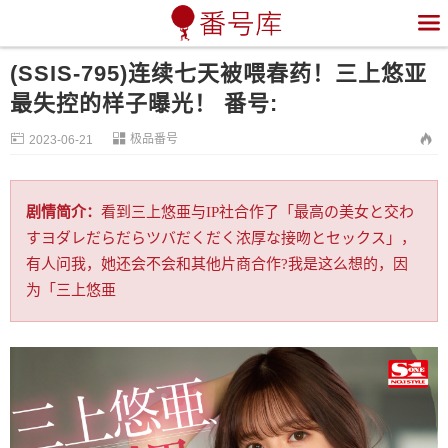

(SSIS-795)连续七天被喂春药！三上悠亚
最失控的样子曝光！ 番号:


极品番号

2023-06-21
剧情简介：
看到三上悠亜与IP社合作了「最高の美女と交わ
すヨダレだらだらツバだくだく浓厚な接吻とセックス」，
有人问我，她还会不会和其他片商合作?我是这么想的，因
为「三上悠亜