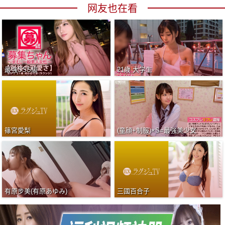
网友也在看
最強SSS級
21歳 大学生
篠宮愛梨
(童顔+制服)×S=最強美少女
有原步美(有原あゆみ)
三國百合子