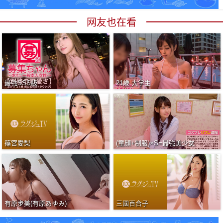
网友也在看
最強SSS級
21歳 大学生
篠宮愛梨
(童顔+制服)×S=最強美少女
有原步美(有原あゆみ)
三國百合子