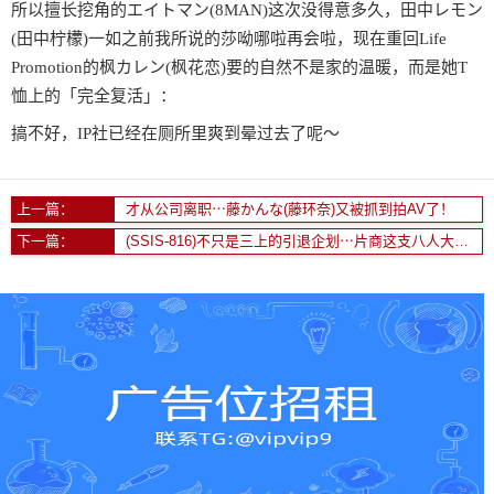
所以擅长挖角的エイトマン(8MAN)这次没得意多久，田中レモン
(田中柠檬)一如之前我所说的莎呦哪啦再会啦，现在重回Life
Promotion的枫カレン(枫花恋)要的自然不是家的温暖，而是她T
恤上的「完全复活」：
搞不好，IP社已经在厕所里爽到晕过去了呢～
上一篇：
才从公司离职⋯藤かんな(藤环奈)又被抓到拍AV了！
下一篇：
(SSIS-816)不只是三上的引退企划⋯片商这支八人大共演的企划要这么看！