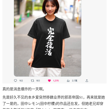
真的是消息爆炸的一天啊。
先是好久不见的本乡爱突然移籍业界的邪恶帝国S1，再来就是她
了ー是的，田中レモン(田中柠檬)的作品还在发，但她老兄却穿