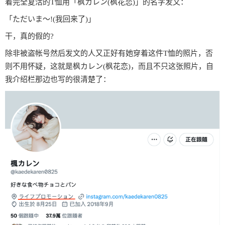
着完全复活的T恤用「枫カレン(枫花恋)」的名字发文：
「ただいま〜!(我回来了)」
干，真的假的?
除非被盗帐号然后发文的人又正好有她穿着这件T恤的照片，否
则不用怀疑，这就是枫カレン(枫花恋)，而且不只这张照片，自
我介绍栏那边也写的很清楚了：