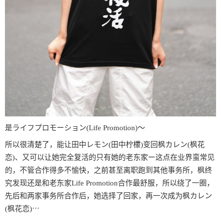
是ライフプロモーション(Life Promotion)〜
所以很清楚了，能让田中レモン(田中柠檬)变回枫カレン(枫花
恋)、又可以让她完全复活的只有她的老东家ー这点在业界蛮常见
的，不管合作得多不愉快，之前甚至离职跑到其他事务所，枫终
究发现还是和老东家Life Promotion合作最舒服，所以绕了一圈，
先后和两家事务所合作后，她选择了回家，再一次成为枫カレン
(枫花恋)⋯