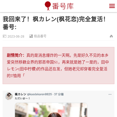

我回来了！枫カレン(枫花恋)完全复活！
番号:


极品番号

2023-06-28
剧情简介：
真的是消息爆炸的一天啊。先是好久不见的本乡
爱突然移籍业界的邪恶帝国S1，再来就是她了ー是的，田中
レモン(田中柠檬)的作品还在发，但她老兄却穿着完全复活
的T恤用「