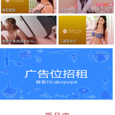
篠宮愛梨
(童顔+制服)×S=最強美少女
有原步美(有原あゆみ)
三國百合子