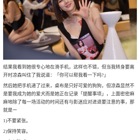
结果我看到她很专心地在滑手机，这样也不错，但当我转身要离
开时凉森叫住了我说道：「你可以帮我看一下吗?」
然后她把手机递了过来，桌布是只好可爱的狗狗，但凉森显然不
是要我成为她的爱犬而是她正在记录「提醒事项」，上面密密麻
麻地除了每一场活动的时间还有与影迷应对进退要注意的事，那
就是ー
1)不要紧张。
2)保持笑容。