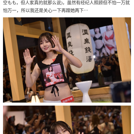
空もも，但人家真的就那么说)，虽然有经纪人照顾但不怕一万就
怕万一，所以我还是关心一下再蹭她两下⋯