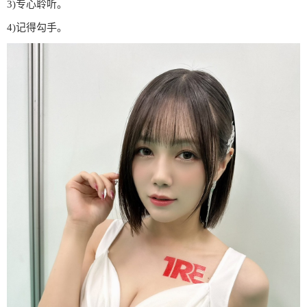
3)专心聆听。
4)记得勾手。