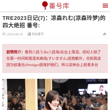

TRE2023日记(7)：凉森れむ(凉森玲梦)的
四大绝招 番号:


极品番号

2023-08-15
剧情简介：
看到八挂うみ(八挂海)在台上落泪，经纪人除了
在第一时间和我湿米麻线(すいません)说抱歉外，也和我说
因为蚊香社(Prestige)很保护她们，所以这种台上前辈多台