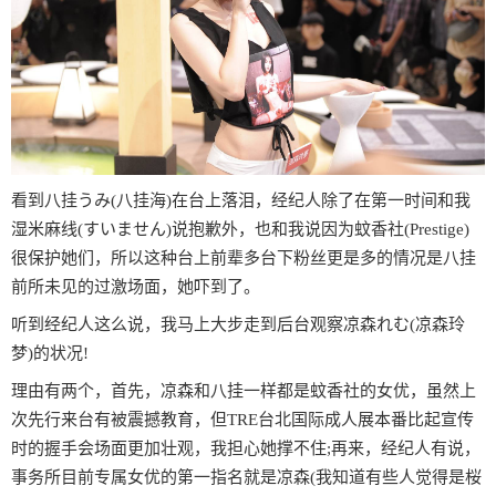
看到八挂うみ(八挂海)在台上落泪，经纪人除了在第一时间和我
湿米麻线(すいません)说抱歉外，也和我说因为蚊香社(Prestige)
很保护她们，所以这种台上前辈多台下粉丝更是多的情况是八挂
前所未见的过激场面，她吓到了。
听到经纪人这么说，我马上大步走到后台观察凉森れむ(凉森玲
梦)的状况!
理由有两个，首先，凉森和八挂一样都是蚊香社的女优，虽然上
次先行来台有被震撼教育，但TRE台北国际成人展本番比起宣传
时的握手会场面更加壮观，我担心她撑不住;再来，经纪人有说，
事务所目前专属女优的第一指名就是凉森(我知道有些人觉得是桜