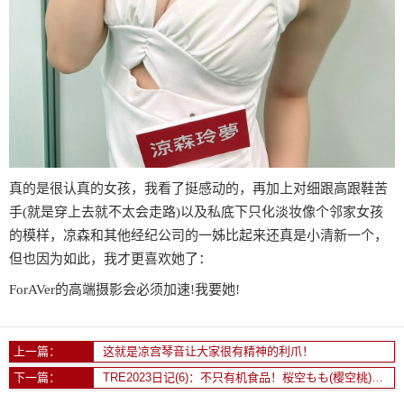
真的是很认真的女孩，我看了挺感动的，再加上对细跟高跟鞋苦
手(就是穿上去就不太会走路)以及私底下只化淡妆像个邻家女孩
的模样，凉森和其他经纪公司的一姊比起来还真是小清新一个，
但也因为如此，我才更喜欢她了：
ForAVer的高端摄影会必须加速!我要她!
上一篇：
这就是凉宫琴音让大家很有精神的利爪！
下一篇：
TRE2023日记(6)：不只有机食品！桜空もも(樱空桃)在TRE还吃了这个！